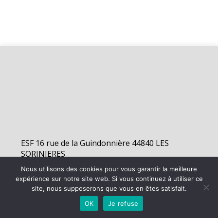
ESF 16 rue de la Guindonnière 44840 LES
SORINIERES
Nous utilisons des cookies pour vous garantir la meilleure
expérience sur notre site web. Si vous continuez à utiliser ce
©
2026 - Elan Sorinières Football | Site internet réalisé par
site, nous supposerons que vous en êtes satisfait.
OK
Je refuse
MENTIONS LÉGALES