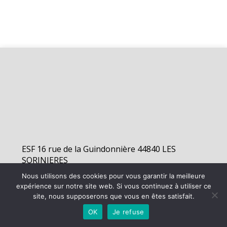
ESF 16 rue de la Guindonnière 44840 LES
SORINIERES
Nous utilisons des cookies pour vous garantir la meilleure
expérience sur notre site web. Si vous continuez à utiliser ce
©
2026 - Elan Sorinières Football | Site internet réalisé par
site, nous supposerons que vous en êtes satisfait.
OK
Je refuse
MENTIONS LÉGALES