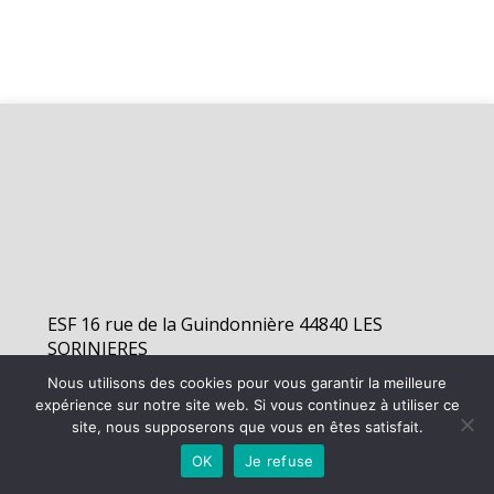
ESF 16 rue de la Guindonnière 44840 LES
SORINIERES
Nous utilisons des cookies pour vous garantir la meilleure
expérience sur notre site web. Si vous continuez à utiliser ce
©
2026 - Elan Sorinières Football | Site internet réalisé par
site, nous supposerons que vous en êtes satisfait.
OK
Je refuse
MENTIONS LÉGALES