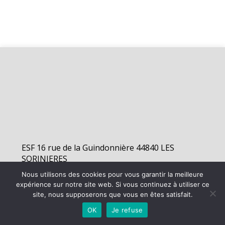
ESF 16 rue de la Guindonnière 44840 LES
SORINIERES
Nous utilisons des cookies pour vous garantir la meilleure
expérience sur notre site web. Si vous continuez à utiliser ce
©
2026 - Elan Sorinières Football | Site internet réalisé par
site, nous supposerons que vous en êtes satisfait.
OK
Je refuse
MENTIONS LÉGALES