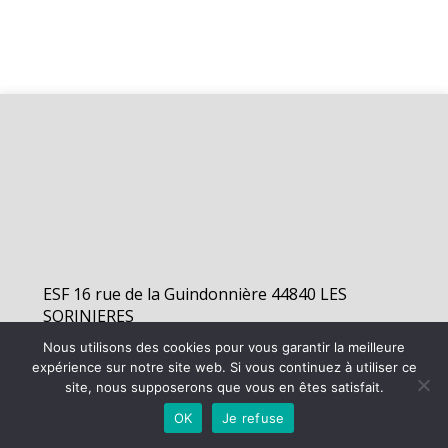
ESF 16 rue de la Guindonnière 44840 LES
SORINIERES
Nous utilisons des cookies pour vous garantir la meilleure
expérience sur notre site web. Si vous continuez à utiliser ce
©
2026 - Elan Sorinières Football | Site internet réalisé par
site, nous supposerons que vous en êtes satisfait.
OK
Je refuse
MENTIONS LÉGALES