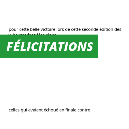
  pour cette belle victoire lors de cette seconde édition des 
24 heures foot féminines.

FÉLICITATIONS
  Une belle revanche pour
  celles qui avaient échoué en finale contre