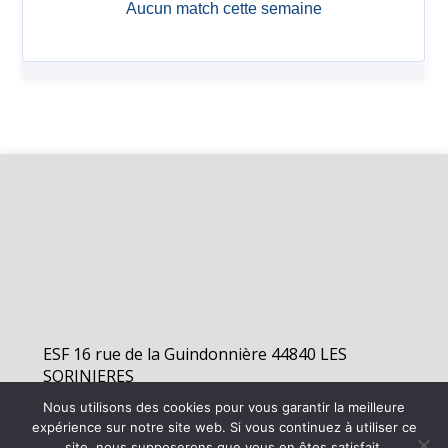
ESF 16 rue de la Guindonnière 44840 LES
SORINIERES
Nous utilisons des cookies pour vous garantir la meilleure
expérience sur notre site web. Si vous continuez à utiliser ce
©
2026 - Elan Sorinières Football | Site internet réalisé par
site, nous supposerons que vous en êtes satisfait.