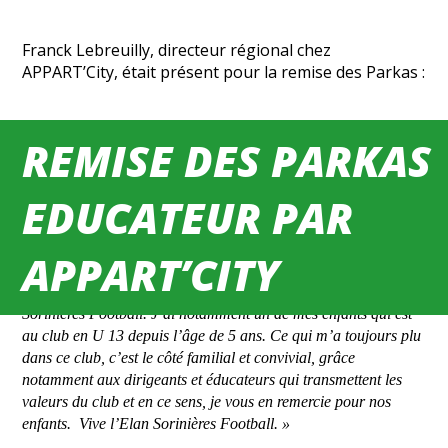
Franck Lebreuilly, directeur régional chez
APPART’City, était présent pour la remise des Parkas :
REMISE DES PARKAS
🎙️
EDUCATEUR PAR
APPART’CITY
» Appart’City est ravi de continuer son partenariat avec l’Elan
Sorinières Football. J’ai notamment un de mes enfants qui est
au club en U 13 depuis l’âge de 5 ans. Ce qui m’a toujours plu
dans ce club, c’est le côté familial et convivial, grâce
notamment aux dirigeants et éducateurs qui transmettent les
valeurs du club et en ce sens, je vous en remercie pour nos
enfants. Vive l’Elan Sorinières Football. »