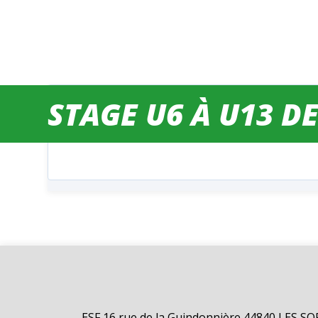
STAGE U6 À U13 D
ESF 16 rue de la Guindonnière 44840 LES S