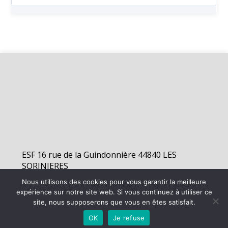
ESF 16 rue de la Guindonnière 44840 LES
SORINIERES
Nous utilisons des cookies pour vous garantir la meilleure
expérience sur notre site web. Si vous continuez à utiliser ce
©
2026 - Elan Sorinières Football | Site internet réalisé par
site, nous supposerons que vous en êtes satisfait.
OK
Je refuse
MENTIONS LÉGALES